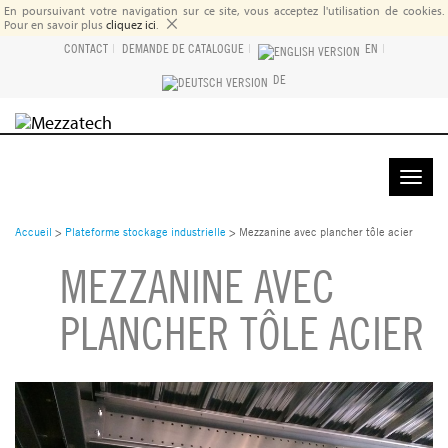
En poursuivant votre navigation sur ce site, vous acceptez l'utilisation de cookies.
×
Pour en savoir plus
cliquez ici
.
CONTACT
|
DEMANDE DE CATALOGUE
|
EN
|
DE
DEMANDE DE DEVIS
Toggle
naviga
Accueil
>
Plateforme stockage industrielle
>
Mezzanine avec plancher tôle acier
MEZZANINE AVEC
PLANCHER TÔLE ACIER