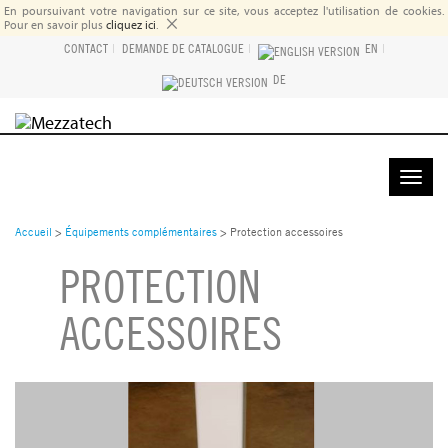
En poursuivant votre navigation sur ce site, vous acceptez l'utilisation de cookies.
×
Pour en savoir plus
cliquez ici
.
CONTACT
|
DEMANDE DE CATALOGUE
|
EN
|
DE
DEMANDE DE DEVIS
Toggle
naviga
Accueil
>
Équipements complémentaires
>
Protection accessoires
PROTECTION
ACCESSOIRES